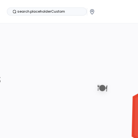
search.placeholderCustom
s
🍽️