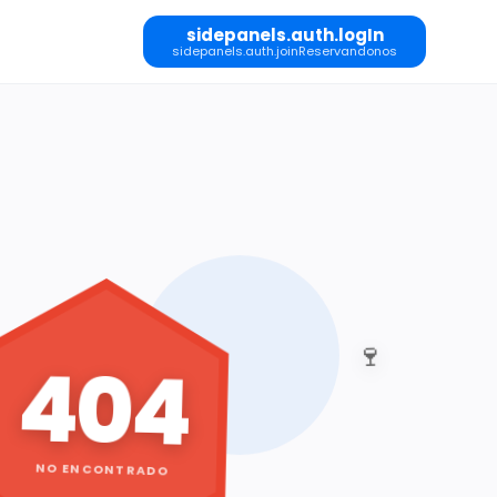
sidepanels.auth.logIn
sidepanels.auth.joinReservandonos
🍷
404
NO ENCONTRADO