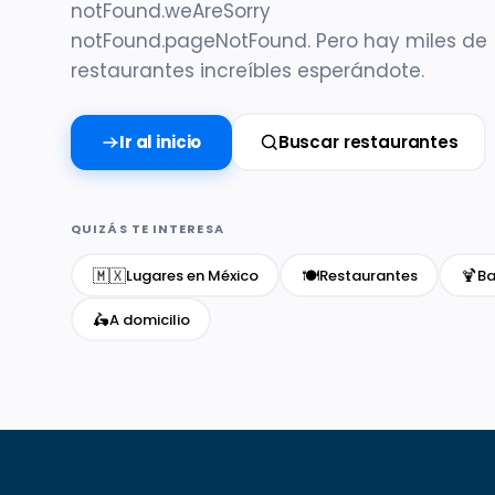
notFound.weAreSorry
notFound.pageNotFound. Pero hay miles de
restaurantes increíbles esperándote.
Ir al inicio
Buscar restaurantes
QUIZÁS TE INTERESA
🇲🇽
🍽️
🍹
Lugares en México
Restaurantes
Ba
🛵
A domicilio