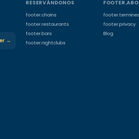
RESERVÁNDONOS
FOOTER.AB
footer.chains
footer.termine
footer.restaurants
footer.privacy
footer.bars
Blog
ter →
footer.nightclubs