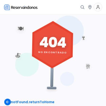
🍽️
404
🍷
NO ENCONTRADO
🍝
🥂
notFound.returnToHome