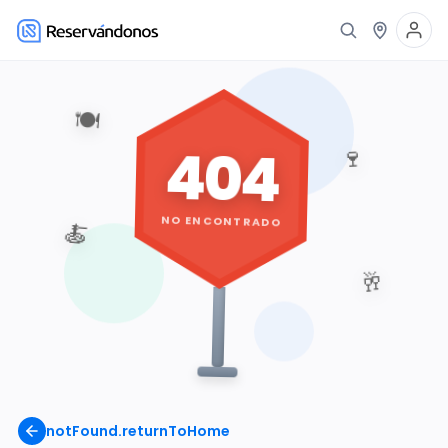
🍽️
404
🍷
NO ENCONTRADO
🍝
🥂
notFound.returnToHome