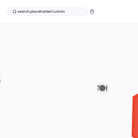
search.placeholderCustom
s
🍽️