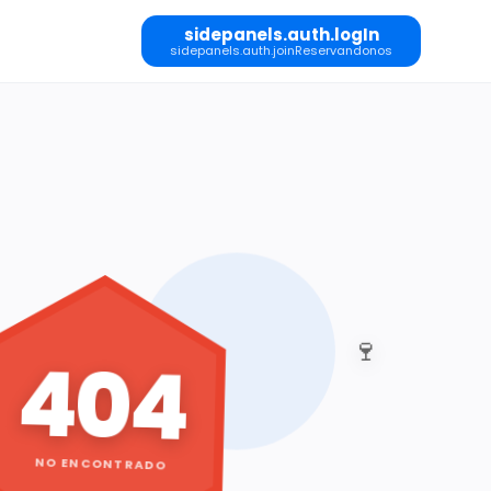
sidepanels.auth.logIn
sidepanels.auth.joinReservandonos
🍷
404
NO ENCONTRADO