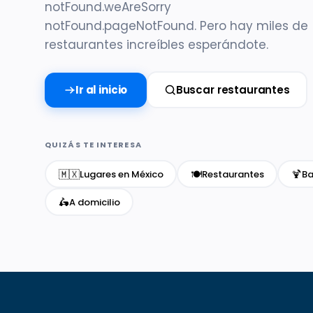
notFound.weAreSorry
notFound.pageNotFound. Pero hay miles de
restaurantes increíbles esperándote.
Ir al inicio
Buscar restaurantes
QUIZÁS TE INTERESA
🇲🇽
🍽️
🍹
Lugares en México
Restaurantes
Ba
🛵
A domicilio