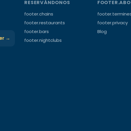
RESERVÁNDONOS
FOOTER.AB
footer.chains
footer.termine
footer.restaurants
footer.privacy
footer.bars
Blog
ter →
footer.nightclubs