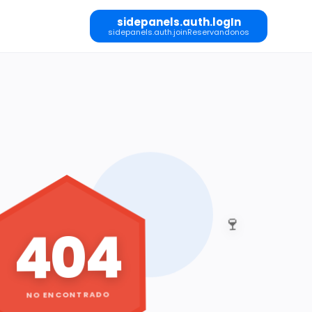
sidepanels.auth.logIn
sidepanels.auth.joinReservandonos
🍷
404
NO ENCONTRADO