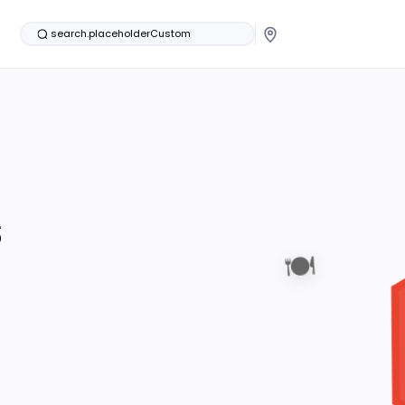
search.placeholderCustom
s
🍽️