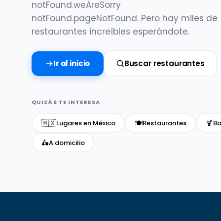
notFound.weAreSorry
notFound.pageNotFound. Pero hay miles de
restaurantes increíbles esperándote.
Ir al inicio
Buscar restaurantes
QUIZÁS TE INTERESA
🇲🇽
🍽️
🍹
Lugares en México
Restaurantes
Ba
🛵
A domicilio