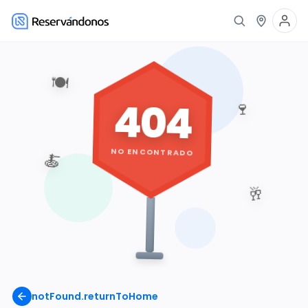
🍽️
404
🍷
NO ENCONTRADO
🍝
🥂
notFound.returnToHome