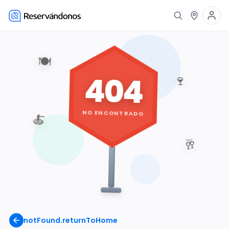
🍽️
404
🍷
NO ENCONTRADO
🍝
🥂
notFound.returnToHome