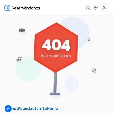
🍽️
404
🍷
NO ENCONTRADO
🍝
🥂
notFound.returnToHome