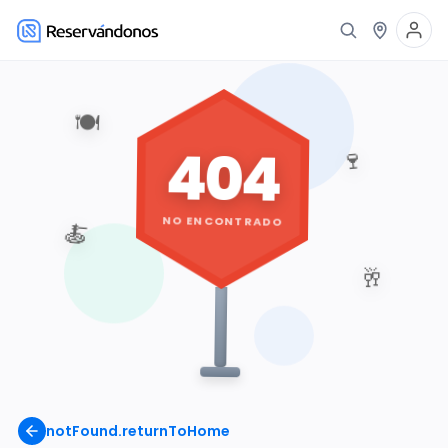
🍽️
404
🍷
NO ENCONTRADO
🍝
🥂
notFound.returnToHome