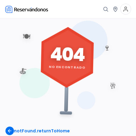
🍽️
404
🍷
NO ENCONTRADO
🍝
🥂
notFound.returnToHome