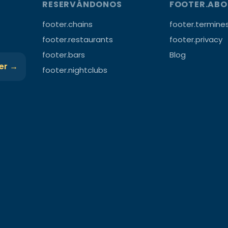
RESERVÁNDONOS
FOOTER.AB
footer.chains
footer.termine
footer.restaurants
footer.privacy
footer.bars
Blog
ter →
footer.nightclubs