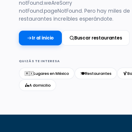
notFound.weAreSorry
notFound.pageNotFound. Pero hay miles de
restaurantes increíbles esperándote.
Ir al inicio
Buscar restaurantes
QUIZÁS TE INTERESA
🇲🇽
🍽️
🍹
Lugares en México
Restaurantes
Ba
🛵
A domicilio