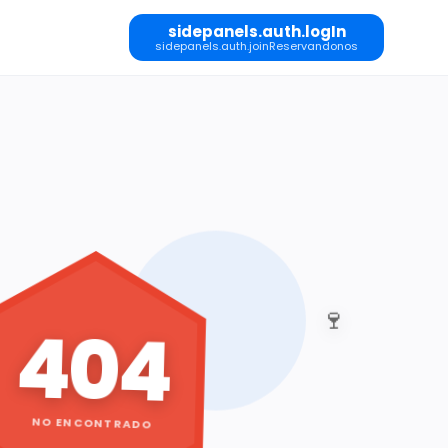
sidepanels.auth.logIn
sidepanels.auth.joinReservandonos
🍷
404
NO ENCONTRADO