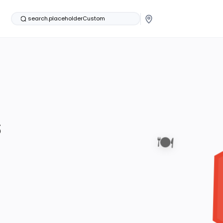
search.placeholderCustom
s
🍽️