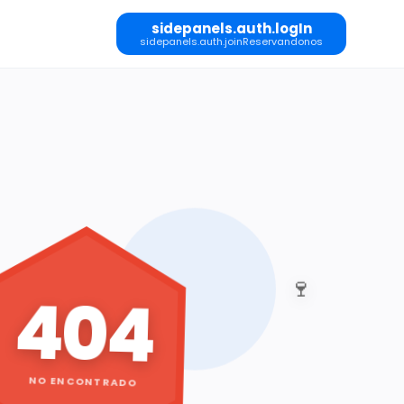
sidepanels.auth.logIn
sidepanels.auth.joinReservandonos
🍷
404
NO ENCONTRADO