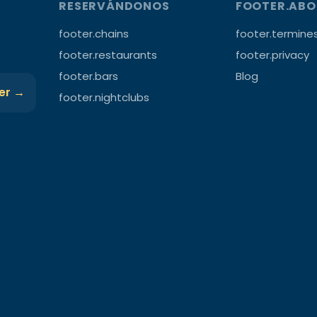
RESERVÁNDONOS
FOOTER.AB
footer.chains
footer.termine
footer.restaurants
footer.privacy
footer.bars
Blog
ter →
footer.nightclubs