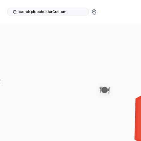
search.placeholderCustom
s
🍽️