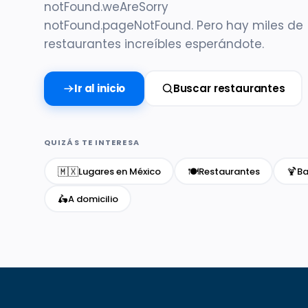
notFound.weAreSorry
notFound.pageNotFound. Pero hay miles de
restaurantes increíbles esperándote.
Ir al inicio
Buscar restaurantes
QUIZÁS TE INTERESA
🇲🇽
🍽️
🍹
Lugares en México
Restaurantes
Ba
🛵
A domicilio