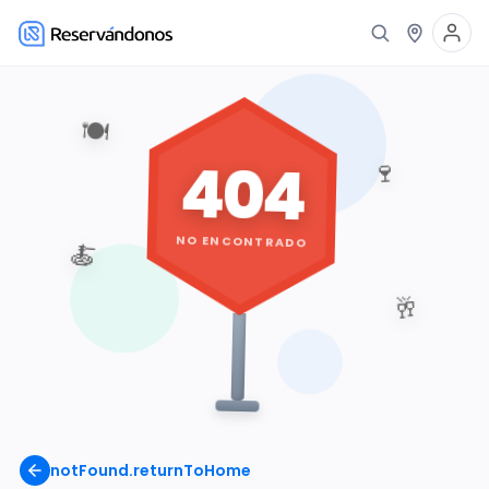
🍽️
404
🍷
NO ENCONTRADO
🍝
🥂
notFound.returnToHome