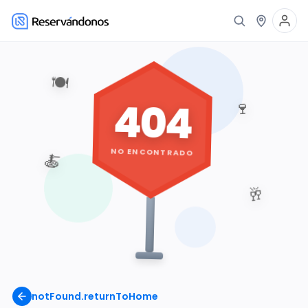
🍽️
404
🍷
NO ENCONTRADO
🍝
🥂
notFound.returnToHome