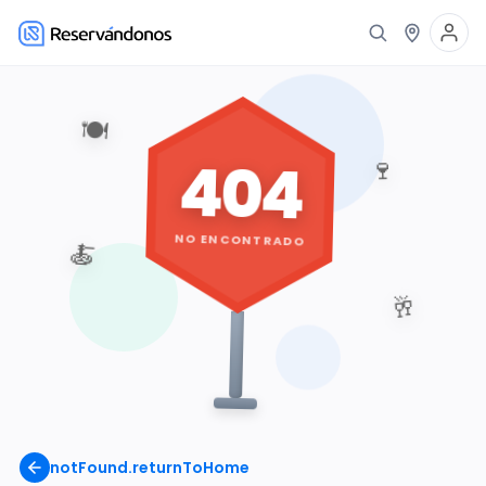
🍽️
404
🍷
NO ENCONTRADO
🍝
🥂
notFound.returnToHome