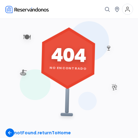
🍽️
404
🍷
NO ENCONTRADO
🍝
🥂
notFound.returnToHome