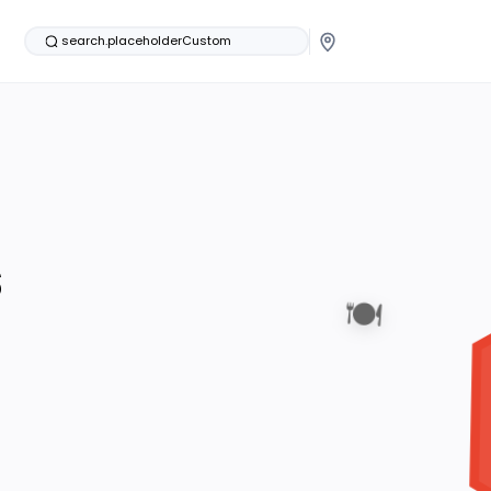
search.placeholderCustom
s
🍽️