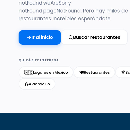
notFound.weAreSorry
notFound.pageNotFound. Pero hay miles de
restaurantes increíbles esperándote.
Ir al inicio
Buscar restaurantes
QUIZÁS TE INTERESA
🇲🇽
🍽️
🍹
Lugares en México
Restaurantes
Ba
🛵
A domicilio