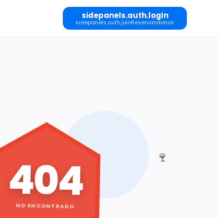
sidepanels.auth.logIn
sidepanels.auth.joinReservandonos
🍷
404
NO ENCONTRADO