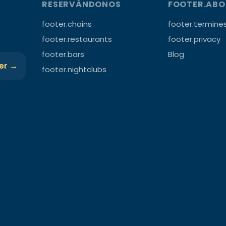
RESERVÁNDONOS
FOOTER.AB
footer.chains
footer.termine
footer.restaurants
footer.privacy
footer.bars
Blog
ter →
footer.nightclubs