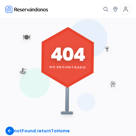
🍽️
404
🍷
NO ENCONTRADO
🍝
🥂
notFound.returnToHome