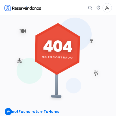
🍽️
404
🍷
NO ENCONTRADO
🍝
🥂
notFound.returnToHome