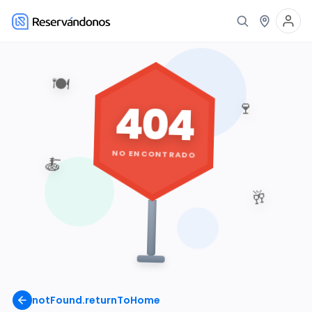
🍽️
404
🍷
NO ENCONTRADO
🍝
🥂
notFound.returnToHome