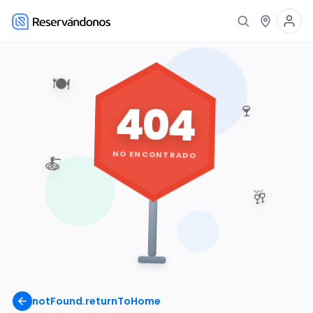
🍽️
404
🍷
NO ENCONTRADO
🍝
🥂
notFound.returnToHome