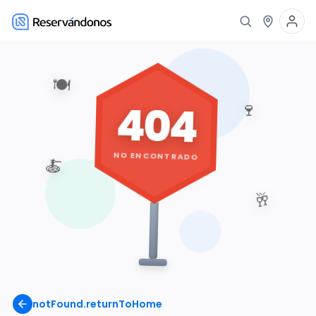
🍽️
404
🍷
NO ENCONTRADO
🍝
🥂
notFound.returnToHome