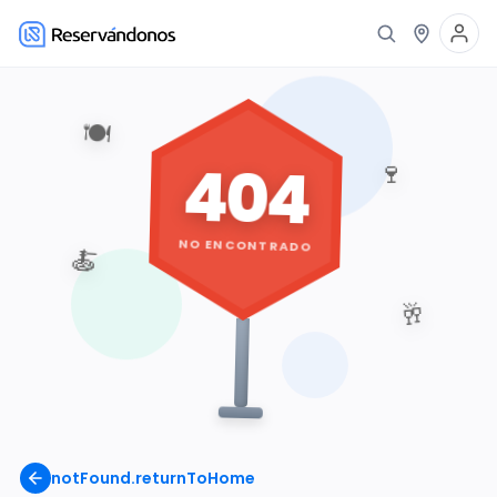
🍽️
404
🍷
NO ENCONTRADO
🍝
🥂
notFound.returnToHome