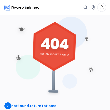
🍽️
404
🍷
NO ENCONTRADO
🍝
🥂
notFound.returnToHome