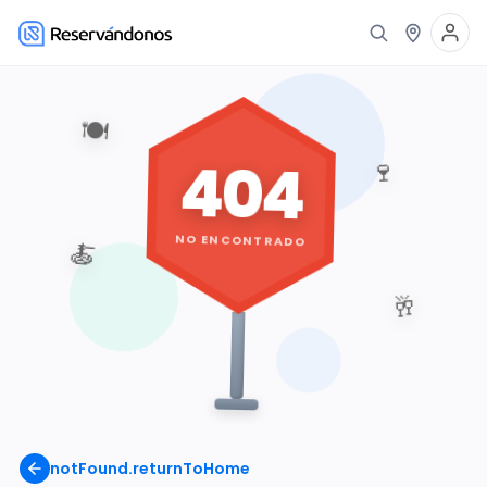
🍽️
404
🍷
NO ENCONTRADO
🍝
🥂
notFound.returnToHome