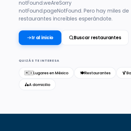
notFound.weAreSorry
notFound.pageNotFound. Pero hay miles de
restaurantes increíbles esperándote.
Ir al inicio
Buscar restaurantes
QUIZÁS TE INTERESA
🇲🇽
🍽️
🍹
Lugares en México
Restaurantes
Ba
🛵
A domicilio