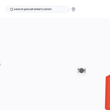
search.placeholderCustom
s
🍽️