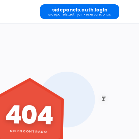
sidepanels.auth.logIn
sidepanels.auth.joinReservandonos
🍷
404
NO ENCONTRADO