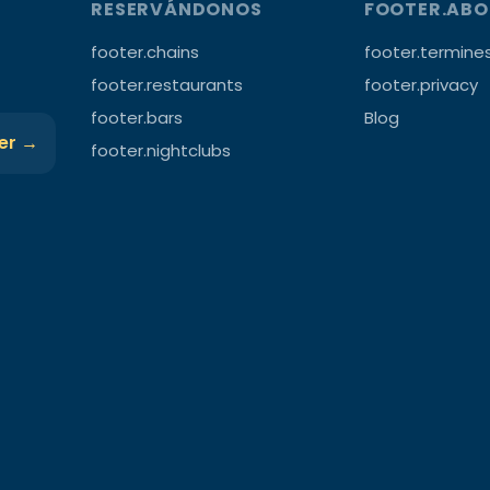
RESERVÁNDONOS
FOOTER.AB
footer.chains
footer.termine
footer.restaurants
footer.privacy
footer.bars
Blog
ter →
footer.nightclubs