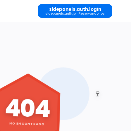
sidepanels.auth.logIn
sidepanels.auth.joinReservandonos
🍷
404
NO ENCONTRADO