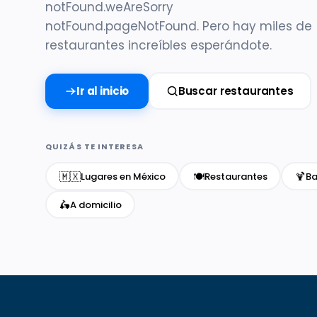
notFound.weAreSorry
notFound.pageNotFound. Pero hay miles de
restaurantes increíbles esperándote.
Ir al inicio
Buscar restaurantes
QUIZÁS TE INTERESA
🇲🇽
🍽️
🍹
Lugares en México
Restaurantes
Ba
🛵
A domicilio