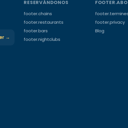
RESERVÁNDONOS
FOOTER.AB
footer.chains
footer.termine
footer.restaurants
footer.privacy
footer.bars
Blog
ter →
footer.nightclubs