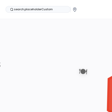
search.placeholderCustom
s
🍽️