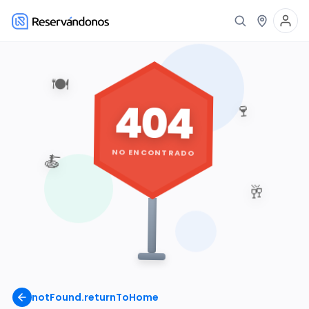
🍽️
404
🍷
NO ENCONTRADO
🍝
🥂
notFound.returnToHome