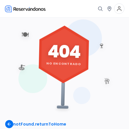
🍽️
404
🍷
NO ENCONTRADO
🍝
🥂
notFound.returnToHome